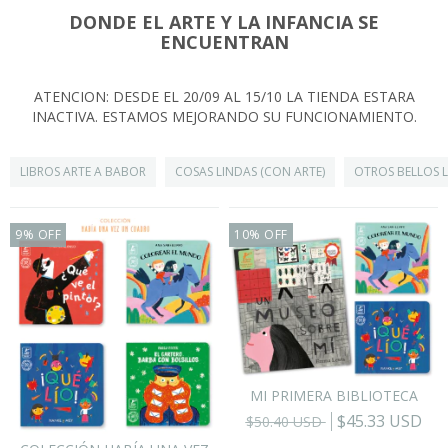
DONDE EL ARTE Y LA INFANCIA SE
ENCUENTRAN
ATENCION: DESDE EL 20/09 AL 15/10 LA TIENDA ESTARA
INACTIVA. ESTAMOS MEJORANDO SU FUNCIONAMIENTO.
LIBROS ARTE A BABOR
COSAS LINDAS (CON ARTE)
OTROS BELLOS 
9
%
OFF
10
%
OFF
MI PRIMERA BIBLIOTECA
$45.33 USD
$50.40 USD