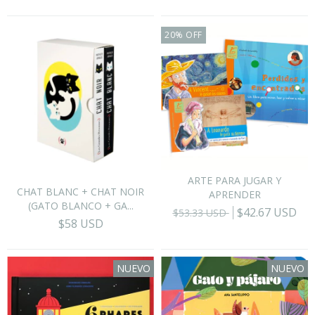
20
%
OFF
ARTE PARA JUGAR Y
CHAT BLANC + CHAT NOIR
APRENDER
(GATO BLANCO + GA...
$42.67 USD
$53.33 USD
$58 USD
NUEVO
NUEVO