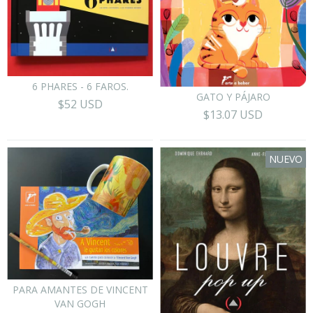
6 PHARES - 6 FAROS.
GATO Y PÁJARO
$52 USD
$13.07 USD
NUEVO
PARA AMANTES DE VINCENT
VAN GOGH