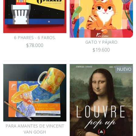
6 PHARES - 6 FAROS.
GATO Y PÁJARO
$78.000
$19.600
NUEVO
PARA AMANTES DE VINCENT
VAN GOGH