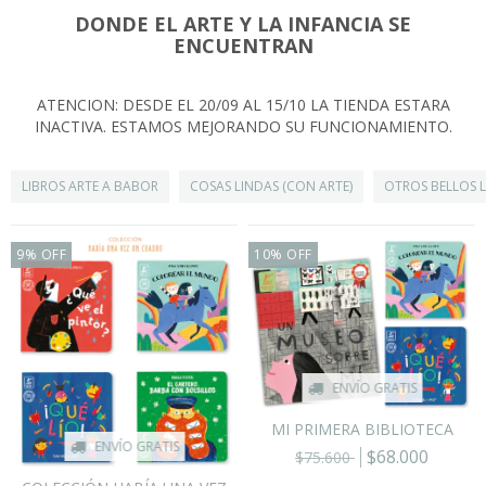
DONDE EL ARTE Y LA INFANCIA SE
ENCUENTRAN
ATENCION: DESDE EL 20/09 AL 15/10 LA TIENDA ESTARA
INACTIVA. ESTAMOS MEJORANDO SU FUNCIONAMIENTO.
LIBROS ARTE A BABOR
COSAS LINDAS (CON ARTE)
OTROS BELLOS 
9
%
OFF
10
%
OFF
ENVÍO GRATIS
MI PRIMERA BIBLIOTECA
ENVÍO GRATIS
$68.000
$75.600