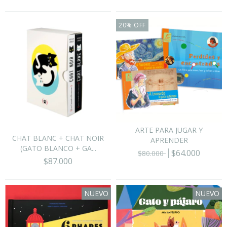
20
%
OFF
ARTE PARA JUGAR Y
CHAT BLANC + CHAT NOIR
APRENDER
(GATO BLANCO + GA...
$64.000
$80.000
$87.000
NUEVO
NUEVO