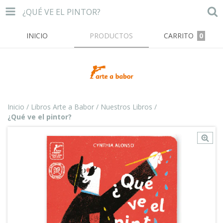
¿QUÉ VE EL PINTOR?
INICIO
PRODUCTOS
CARRITO
0
Inicio
/
Libros Arte a Babor
/
Nuestros Libros
/
¿Qué ve el pintor?