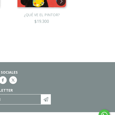
UN CUENTO P
$19.80
¿QUÉ VE EL PINTOR?
$19.300
 SOCIALES
LETTER