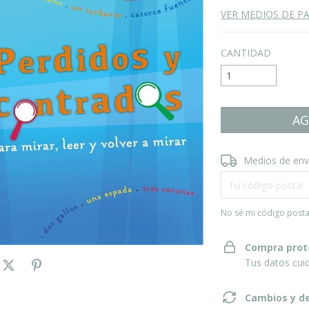
VER MEDIOS DE P
CANTIDAD
Entregas para el CP
Medios de env
No sé mi código posta
Compra prot
Tus datos cui
Cambios y d