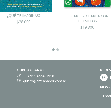
¿QUÉ TE IMAGINAS?
EL CARTERO BARBA CON
BOLSILLOS
$28.000
$19.300
CONTACTANOS
REDES
+54 911 6556 3910
quiero@arteababor.com.ar
NEWS