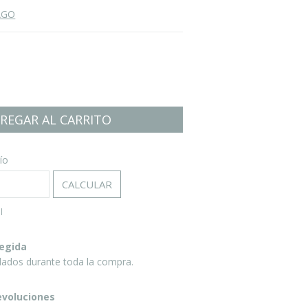
AGO
:
CAMBIAR CP
ío
CALCULAR
l
egida
dados durante toda la compra.
evoluciones